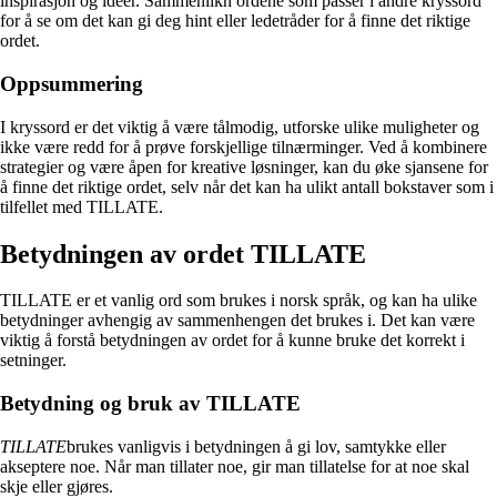
inspirasjon og ideer. Sammenlikn ordene som passer i andre kryssord
for å se om det kan gi deg hint eller ledetråder for å finne det riktige
ordet.
Oppsummering
I kryssord er det viktig å være tålmodig, utforske ulike muligheter og
ikke være redd for å prøve forskjellige tilnærminger. Ved å kombinere
strategier og være åpen for kreative løsninger, kan du øke sjansene for
å finne det riktige ordet, selv når det kan ha ulikt antall bokstaver som i
tilfellet med TILLATE.
Betydningen av ordet TILLATE
TILLATE er et vanlig ord som brukes i norsk språk, og kan ha ulike
betydninger avhengig av sammenhengen det brukes i. Det kan være
viktig å forstå betydningen av ordet for å kunne bruke det korrekt i
setninger.
Betydning og bruk av TILLATE
TILLATE
brukes vanligvis i betydningen å gi lov, samtykke eller
akseptere noe. Når man tillater noe, gir man tillatelse for at noe skal
skje eller gjøres.