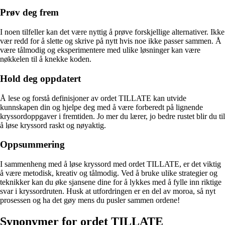
Prøv deg frem
I noen tilfeller kan det være nyttig å prøve forskjellige alternativer. Ikke
vær redd for å slette og skrive på nytt hvis noe ikke passer sammen. Å
være tålmodig og eksperimentere med ulike løsninger kan være
nøkkelen til å knekke koden.
Hold deg oppdatert
Å lese og forstå definisjoner av ordet TILLATE kan utvide
kunnskapen din og hjelpe deg med å være forberedt på lignende
kryssordoppgaver i fremtiden. Jo mer du lærer, jo bedre rustet blir du til
å løse kryssord raskt og nøyaktig.
Oppsummering
I sammenheng med å løse kryssord med ordet TILLATE, er det viktig
å være metodisk, kreativ og tålmodig. Ved å bruke ulike strategier og
teknikker kan du øke sjansene dine for å lykkes med å fylle inn riktige
svar i kryssordruten. Husk at utfordringen er en del av moroa, så nyt
prosessen og ha det gøy mens du pusler sammen ordene!
Synonymer for ordet TILLATE