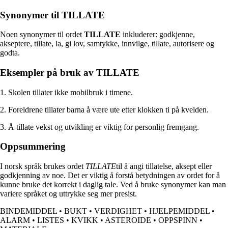
Synonymer til TILLATE
Noen synonymer til ordet
TILLATE
inkluderer: godkjenne,
akseptere, tillate, la, gi lov, samtykke, innvilge, tillate, autorisere og
godta.
Eksempler på bruk av TILLATE
1. Skolen tillater ikke mobilbruk i timene.
2. Foreldrene tillater barna å være ute etter klokken ti på kvelden.
3. Å tillate vekst og utvikling er viktig for personlig fremgang.
Oppsummering
I norsk språk brukes ordet
TILLATE
til å angi tillatelse, aksept eller
godkjenning av noe. Det er viktig å forstå betydningen av ordet for å
kunne bruke det korrekt i daglig tale. Ved å bruke synonymer kan man
variere språket og uttrykke seg mer presist.
BINDEMIDDEL
•
BUKT
•
VERDIGHET
•
HJELPEMIDDEL
•
ALARM
•
LISTES
•
KVIKK
•
ASTEROIDE
•
OPPSPINN
•