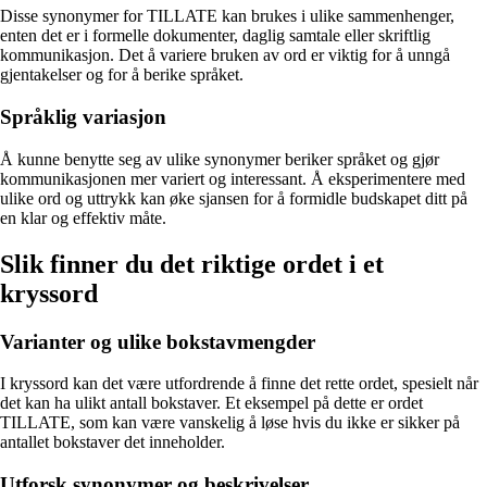
Disse synonymer for TILLATE kan brukes i ulike sammenhenger,
enten det er i formelle dokumenter, daglig samtale eller skriftlig
kommunikasjon. Det å variere bruken av ord er viktig for å unngå
gjentakelser og for å berike språket.
Språklig variasjon
Å kunne benytte seg av ulike synonymer beriker språket og gjør
kommunikasjonen mer variert og interessant. Å eksperimentere med
ulike ord og uttrykk kan øke sjansen for å formidle budskapet ditt på
en klar og effektiv måte.
Slik finner du det riktige ordet i et
kryssord
Varianter og ulike bokstavmengder
I kryssord kan det være utfordrende å finne det rette ordet, spesielt når
det kan ha ulikt antall bokstaver. Et eksempel på dette er ordet
TILLATE, som kan være vanskelig å løse hvis du ikke er sikker på
antallet bokstaver det inneholder.
Utforsk synonymer og beskrivelser