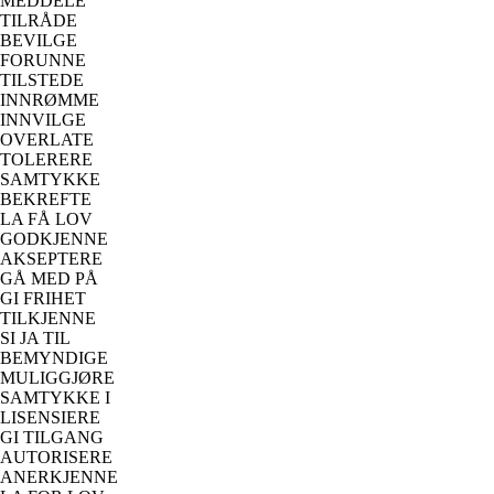
MEDDELE
TILRÅDE
BEVILGE
FORUNNE
TILSTEDE
INNRØMME
INNVILGE
OVERLATE
TOLERERE
SAMTYKKE
BEKREFTE
LA FÅ LOV
GODKJENNE
AKSEPTERE
GÅ MED PÅ
GI FRIHET
TILKJENNE
SI JA TIL
BEMYNDIGE
MULIGGJØRE
SAMTYKKE I
LISENSIERE
GI TILGANG
AUTORISERE
ANERKJENNE