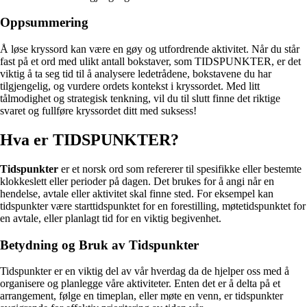
Oppsummering
Å løse kryssord kan være en gøy og utfordrende aktivitet. Når du står
fast på et ord med ulikt antall bokstaver, som TIDSPUNKTER, er det
viktig å ta seg tid til å analysere ledetrådene, bokstavene du har
tilgjengelig, og vurdere ordets kontekst i kryssordet. Med litt
tålmodighet og strategisk tenkning, vil du til slutt finne det riktige
svaret og fullføre kryssordet ditt med suksess!
Hva er TIDSPUNKTER?
Tidspunkter
er et norsk ord som refererer til spesifikke eller bestemte
klokkeslett eller perioder på dagen. Det brukes for å angi når en
hendelse, avtale eller aktivitet skal finne sted. For eksempel kan
tidspunkter være starttidspunktet for en forestilling, møtetidspunktet for
en avtale, eller planlagt tid for en viktig begivenhet.
Betydning og Bruk av Tidspunkter
Tidspunkter er en viktig del av vår hverdag da de hjelper oss med å
organisere og planlegge våre aktiviteter. Enten det er å delta på et
arrangement, følge en timeplan, eller møte en venn, er tidspunkter