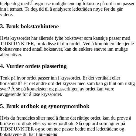
hjelpe deg med å avgrense mulighetene og fokusere på ord som passer
inn i temaet. Ta deg tid til å analysere ledetråden nøye før du går
videre.
3. Bruk bokstavhintene
Hvis kryssordet har allerede fylte bokstaver som kanskje passer med
TIDSPUNKTER, bruk disse til din fordel. Ved å kombinere de kjente
bokstavene med antall bokstaver, kan du enklere snevre inn mulige
alternativer.
4. Vurder ordets plassering
Tenk på hvor ordet passer inn i kryssordet. Er det vertikalt eller
horisontalt? Er det andre ord det krysser med som kan gi hint om riktig
svar? Å se på konteksten og plasseringen av ordet kan være
avgjørende for å løse kryssordet.
5. Bruk ordbok og synonymordbok
Hvis du fremdeles sliter med å finne det riktige ordet, kan du prøve å
bruke en ordbok eller synonymordbok. Slå opp ord som ligner på
TIDSPUNKTER og se om noe passer bedre med ledetrådene og
bokstavene du har tilgjengelig.