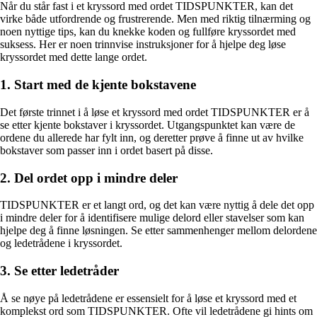
Når du står fast i et kryssord med ordet TIDSPUNKTER, kan det
virke både utfordrende og frustrerende. Men med riktig tilnærming og
noen nyttige tips, kan du knekke koden og fullføre kryssordet med
suksess. Her er noen trinnvise instruksjoner for å hjelpe deg løse
kryssordet med dette lange ordet.
1. Start med de kjente bokstavene
Det første trinnet i å løse et kryssord med ordet TIDSPUNKTER er å
se etter kjente bokstaver i kryssordet. Utgangspunktet kan være de
ordene du allerede har fylt inn, og deretter prøve å finne ut av hvilke
bokstaver som passer inn i ordet basert på disse.
2. Del ordet opp i mindre deler
TIDSPUNKTER er et langt ord, og det kan være nyttig å dele det opp
i mindre deler for å identifisere mulige delord eller stavelser som kan
hjelpe deg å finne løsningen. Se etter sammenhenger mellom delordene
og ledetrådene i kryssordet.
3. Se etter ledetråder
Å se nøye på ledetrådene er essensielt for å løse et kryssord med et
komplekst ord som TIDSPUNKTER. Ofte vil ledetrådene gi hints om