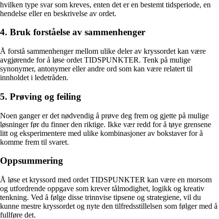
hvilken type svar som kreves, enten det er en bestemt tidsperiode, en
hendelse eller en beskrivelse av ordet.
4. Bruk forståelse av sammenhenger
Å forstå sammenhenger mellom ulike deler av kryssordet kan være
avgjørende for å løse ordet TIDSPUNKTER. Tenk på mulige
synonymer, antonymer eller andre ord som kan være relatert til
innholdet i ledetråden.
5. Prøving og feiling
Noen ganger er det nødvendig å prøve deg frem og gjette på mulige
løsninger før du finner den riktige. Ikke vær redd for å tøye grensene
litt og eksperimentere med ulike kombinasjoner av bokstaver for å
komme frem til svaret.
Oppsummering
Å løse et kryssord med ordet TIDSPUNKTER kan være en morsom
og utfordrende oppgave som krever tålmodighet, logikk og kreativ
tenkning. Ved å følge disse trinnvise tipsene og strategiene, vil du
kunne mestre kryssordet og nyte den tilfredsstillelsen som følger med å
fullføre det.