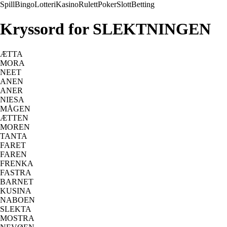
Spill
Bingo
Lotteri
Kasino
Rulett
Poker
Slott
Betting
Kryssord for SLEKTNINGEN
ÆTTA
MORA
NEET
ANEN
ANER
NIESA
MÅGEN
ÆTTEN
MOREN
TANTA
FARET
FAREN
FRENKA
FASTRA
BARNET
KUSINA
NABOEN
SLEKTA
MOSTRA