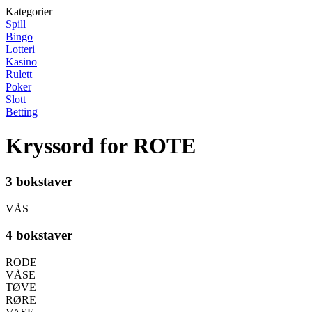
Kategorier
Spill
Bingo
Lotteri
Kasino
Rulett
Poker
Slott
Betting
Kryssord for ROTE
3 bokstaver
VÅS
4 bokstaver
RODE
VÅSE
TØVE
RØRE