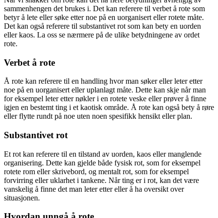
sammenhengen det brukes i. Det kan referere til verbet å rote som
betyr å lete eller søke etter noe på en uorganisert eller rotete måte.
Det kan også referere til substantivet rot som kan bety en uorden
eller kaos. La oss se nærmere på de ulike betydningene av ordet
rote.
Verbet å rote
Å rote kan referere til en handling hvor man søker eller leter etter
noe på en uorganisert eller uplanlagt måte. Dette kan skje når man
for eksempel leter etter nøkler i en rotete veske eller prøver å finne
igjen en bestemt ting i et kaotisk område. Å rote kan også bety å røre
eller flytte rundt på noe uten noen spesifikk hensikt eller plan.
Substantivet rot
Et rot kan referere til en tilstand av uorden, kaos eller manglende
organisering. Dette kan gjelde både fysisk rot, som for eksempel
rotete rom eller skrivebord, og mentalt rot, som for eksempel
forvirring eller uklarhet i tankene. Når ting er i rot, kan det være
vanskelig å finne det man leter etter eller å ha oversikt over
situasjonen.
Hvordan unngå å rote