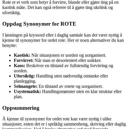
Rote er et verb som betyr å forvirre, blande eller gjøre ting på en
kaotisk måte. Det kan også referere til å gjøre ting ukritisk og
uforsiktig.
Oppdag Synonymer for ROTE
I løsningen på kryssord eller i daglig samtale kan det være nyttig å
kjenne til synonymer for ordet rote. Her er noen alternativer du kan
benytte:
Kaotisk:
Når situasjonen er uorden og uorganisert.
Forvirret:
Når man er desorientert eller usikker.
Kaos:
Beskriver en tilstand av fullstendig forvirring og
uorden.
Uforsiktig:
Handling uten nødvendig omtanke eller
planlegging.
Selmangete:
En tilstand av rotete og uorganisert.
Usystematisk:
Handlingsmønster uten en klar struktur eller
plan.
Oppsummering
Å kjenne til synonymer for ordet rote kan være nyttig i ulike
situasjoner, enten det er i språklig sammenheng, skriving eller daglig