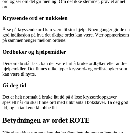
ord og ser om det gir mening. Om det ikke stemmer, prøv et annet
ord.
Kryssende ord er nøkkelen
Å se på kryssende ord kan være til stor hjelp. Noen ganger gir de en
god indikasjon på hva det riktige ordet kan være. Vær oppmerksom
på sammenhenger mellom ordene.
Ordbøker og hjelpemidler
Dersom du står fast, kan det være lurt å bruke ordbøker eller andre
hjelpemidler. Det finnes ulike typer kryssord- og ordlistebøker som
kan være til nytte.
Gi deg tid
Det er helt normalt å bruke litt tid på å løse kryssordoppgaver,
spesielt når du skal finne ord med ulikt antall bokstaver. Ta deg god
tid, og la tankene få jobbe litt.
Betydningen av ordet ROTE
Når vi snakker om rote kan det ha flere betydninger avhengig av