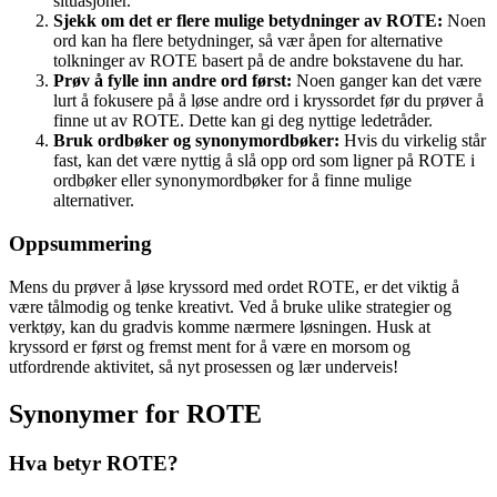
situasjoner.
Sjekk om det er flere mulige betydninger av ROTE:
Noen
ord kan ha flere betydninger, så vær åpen for alternative
tolkninger av ROTE basert på de andre bokstavene du har.
Prøv å fylle inn andre ord først:
Noen ganger kan det være
lurt å fokusere på å løse andre ord i kryssordet før du prøver å
finne ut av ROTE. Dette kan gi deg nyttige ledetråder.
Bruk ordbøker og synonymordbøker:
Hvis du virkelig står
fast, kan det være nyttig å slå opp ord som ligner på ROTE i
ordbøker eller synonymordbøker for å finne mulige
alternativer.
Oppsummering
Mens du prøver å løse kryssord med ordet ROTE, er det viktig å
være tålmodig og tenke kreativt. Ved å bruke ulike strategier og
verktøy, kan du gradvis komme nærmere løsningen. Husk at
kryssord er først og fremst ment for å være en morsom og
utfordrende aktivitet, så nyt prosessen og lær underveis!
Synonymer for ROTE
Hva betyr ROTE?