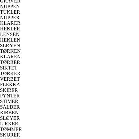
GRAVER
NUPPEN
TUKLER
NUPPER
KLARER
HEKLER
LENSEN
HEKLEN
SLØYEN
TØRKEN
KLAREN
TØRRER
SIKTET
TØRKER
VERBET
FLEKKA
SKIRER
PYNTER
STIMER
SÅLDER
RIBBEN
SLØYER
LIRKER
TØMMER
SKURER