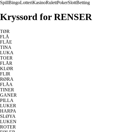
Spill
Bingo
Lotteri
Kasino
Rulett
Poker
Slott
Betting
Kryssord for RENSER
TØR
FLÅ
FLÅE
TINA
LUKA
TOER
FLÅR
KLØR
FLIR
RØRA
FLÅA
TINER
GANER
PILLA
LUKER
HARPA
SLØYA
LUKEN
ROTER