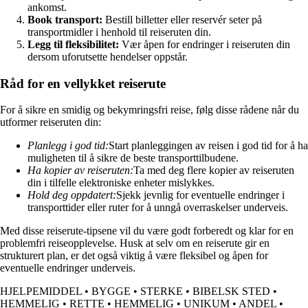
ankomst.
Book transport:
Bestill billetter eller reservér seter på
transportmidler i henhold til reiseruten din.
Legg til fleksibilitet:
Vær åpen for endringer i reiseruten din
dersom uforutsette hendelser oppstår.
Råd for en vellykket reiserute
For å sikre en smidig og bekymringsfri reise, følg disse rådene når du
utformer reiseruten din:
Planlegg i god tid:
Start planleggingen av reisen i god tid for å ha
muligheten til å sikre de beste transporttilbudene.
Ha kopier av reiseruten:
Ta med deg flere kopier av reiseruten
din i tilfelle elektroniske enheter mislykkes.
Hold deg oppdatert:
Sjekk jevnlig for eventuelle endringer i
transporttider eller ruter for å unngå overraskelser underveis.
Med disse reiserute-tipsene vil du være godt forberedt og klar for en
problemfri reiseopplevelse. Husk at selv om en reiserute gir en
strukturert plan, er det også viktig å være fleksibel og åpen for
eventuelle endringer underveis.
HJELPEMIDDEL
•
BYGGE
•
STERKE
•
BIBELSK STED
•
HEMMELIG
•
RETTE
•
HEMMELIG
•
UNIKUM
•
ANDEL
•