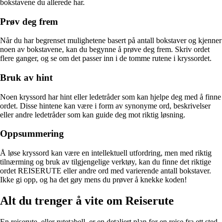
bokstavene du allerede har.
Prøv deg frem
Når du har begrenset mulighetene basert på antall bokstaver og kjenner
noen av bokstavene, kan du begynne å prøve deg frem. Skriv ordet
flere ganger, og se om det passer inn i de tomme rutene i kryssordet.
Bruk av hint
Noen kryssord har hint eller ledetråder som kan hjelpe deg med å finne
ordet. Disse hintene kan være i form av synonyme ord, beskrivelser
eller andre ledetråder som kan guide deg mot riktig løsning.
Oppsummering
Å løse kryssord kan være en intellektuell utfordring, men med riktig
tilnærming og bruk av tilgjengelige verktøy, kan du finne det riktige
ordet REISERUTE eller andre ord med varierende antall bokstaver.
Ikke gi opp, og ha det gøy mens du prøver å knekke koden!
Alt du trenger å vite om Reiserute
En reiserute, eller rutetabell, er en detaljert plan for en reise fra ett sted