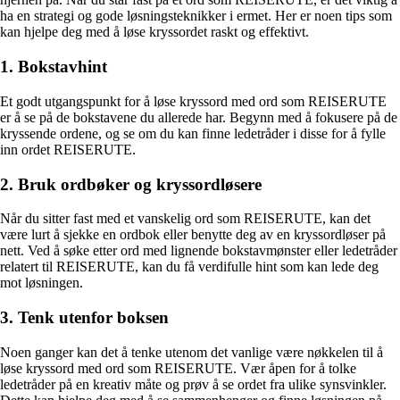
ha en strategi og gode løsningsteknikker i ermet. Her er noen tips som
kan hjelpe deg med å løse kryssordet raskt og effektivt.
1. Bokstavhint
Et godt utgangspunkt for å løse kryssord med ord som REISERUTE
er å se på de bokstavene du allerede har. Begynn med å fokusere på de
kryssende ordene, og se om du kan finne ledetråder i disse for å fylle
inn ordet REISERUTE.
2. Bruk ordbøker og kryssordløsere
Når du sitter fast med et vanskelig ord som REISERUTE, kan det
være lurt å sjekke en ordbok eller benytte deg av en kryssordløser på
nett. Ved å søke etter ord med lignende bokstavmønster eller ledetråder
relatert til REISERUTE, kan du få verdifulle hint som kan lede deg
mot løsningen.
3. Tenk utenfor boksen
Noen ganger kan det å tenke utenom det vanlige være nøkkelen til å
løse kryssord med ord som REISERUTE. Vær åpen for å tolke
ledetråder på en kreativ måte og prøv å se ordet fra ulike synsvinkler.