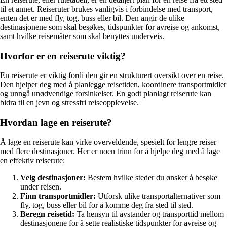
til et annet. Reiseruter brukes vanligvis i forbindelse med transport,
enten det er med fly, tog, buss eller bil. Den angir de ulike
destinasjonene som skal besøkes, tidspunkter for avreise og ankomst,
samt hvilke reisemåter som skal benyttes underveis.
Hvorfor er en reiserute viktig?
En reiserute er viktig fordi den gir en strukturert oversikt over en reise.
Den hjelper deg med å planlegge reisetiden, koordinere transportmidler
og unngå unødvendige forsinkelser. En godt planlagt reiserute kan
bidra til en jevn og stressfri reiseopplevelse.
Hvordan lage en reiserute?
Å lage en reiserute kan virke overveldende, spesielt for lengre reiser
med flere destinasjoner. Her er noen trinn for å hjelpe deg med å lage
en effektiv reiserute:
Velg destinasjoner:
Bestem hvilke steder du ønsker å besøke
under reisen.
Finn transportmidler:
Utforsk ulike transportalternativer som
fly, tog, buss eller bil for å komme deg fra sted til sted.
Beregn reisetid:
Ta hensyn til avstander og transporttid mellom
destinasjonene for å sette realistiske tidspunkter for avreise og