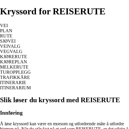
Kryssord for REISERUTE
VEI
PLAN
RUTE
SJØVEI
VEIVALG
VEGVALG
KJØRERUTE
KJØREPLAN
MELKERUTE
TUROPPLEGG
TRAFIKKÅRE
ITINERARIE
ITINERARIUM
Slik løser du kryssord med REISERUTE
Innføring
Å løse kryssord kan være en morsom og utfordrende måte å utfordre
hjernen på. Når du står fast på et ord som REISERUTE, er det viktig å