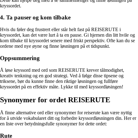
Dette kan hjelpe deg med å se sammenhenger og finne løsningen på
kryssordet.
4. Ta pauser og kom tilbake
Hvis du føler deg frustrert eller står helt fast på REISERUTE i
kryssordet, kan det være lurt å ta en pause. Gi hjernen din litt hvile og
kom tilbake til kryssordet senere med friskt perspektiv. Ofte kan du se
ordene med nye øyne og finne løsningen på et tidspunkt.
Oppsummering
Å løse kryssord med ord som REISERUTE krever tålmodighet,
kreativ tenkning og en god strategi. Ved å følge disse tipsene og
triksene, bør du kunne finne den riktige løsningen og fullføre
kryssordet på en effektiv måte. Lykke til med kryssordløsingen!
Synonymer for ordet REISERUTE
Å finne alternative ord eller synonymer for reiserute kan være nyttig
for å utvide vokabularet ditt og forbedre kryssordløsningen din. Her er
en liste over betydningsfulle synonymer for dette ordet:
Rute