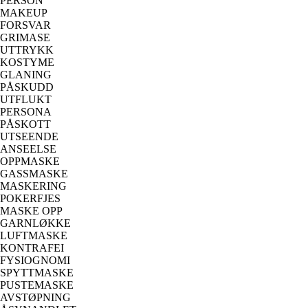
PERSON
MAKEUP
FORSVAR
GRIMASE
UTTRYKK
KOSTYME
GLANING
PÅSKUDD
UTFLUKT
PERSONA
PÅSKOTT
UTSEENDE
ANSEELSE
OPPMASKE
GASSMASKE
MASKERING
POKERFJES
MASKE OPP
GARNLØKKE
LUFTMASKE
KONTRAFEI
FYSIOGNOMI
SPYTTMASKE
PUSTEMASKE
AVSTØPNING