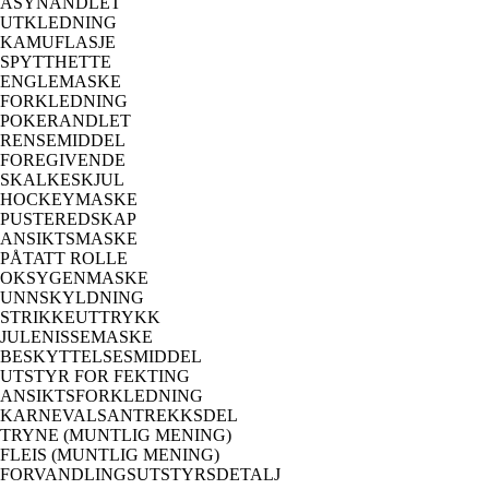
ÅSYNANDLET
UTKLEDNING
KAMUFLASJE
SPYTTHETTE
ENGLEMASKE
FORKLEDNING
POKERANDLET
RENSEMIDDEL
FOREGIVENDE
SKALKESKJUL
HOCKEYMASKE
PUSTEREDSKAP
ANSIKTSMASKE
PÅTATT ROLLE
OKSYGENMASKE
UNNSKYLDNING
STRIKKEUTTRYKK
JULENISSEMASKE
BESKYTTELSESMIDDEL
UTSTYR FOR FEKTING
ANSIKTSFORKLEDNING
KARNEVALSANTREKKSDEL
TRYNE (MUNTLIG MENING)
FLEIS (MUNTLIG MENING)
FORVANDLINGSUTSTYRSDETALJ