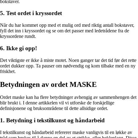
bokstaver.
5. Test ordet i kryssordet
Når du har kommet opp med et mulig ord med riktig antall bokstaver,
fyll det inn i kryssordet og se om det passer med ledetrådene fra de
kryssordene rundt.
6. Ikke gi opp!
Det viktigste er ikke å miste motet. Noen ganger tar det tid før det rette
ordet dukker opp. Ta pauser om nødvendig og kom tilbake med en ny
friskhet.
Betydningen av ordet MASKE
Ordet maske kan ha flere betydninger avhengig av sammenhengen det
blir brukt i. I denne artikkelen vil vi utforske de forskjellige
definisjonene og bruksområdene til dette allsidige ordet.
1. Betydning i tekstilkunst og håndarbeid
I tekstilkunst og håndarbeid refererer maske vanligvis til en løkke av
tråd som brukes til å danne en del av et strikke- eller hekleplagg. Disse