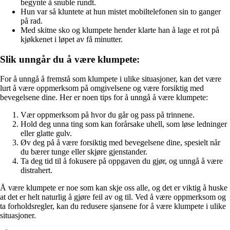
begynte å snuble rundt.
Hun var så kluntete at hun mistet mobiltelefonen sin to ganger
på rad.
Med skitne sko og klumpete hender klarte han å lage et rot på
kjøkkenet i løpet av få minutter.
Slik unngår du å være klumpete:
For å unngå å fremstå som klumpete i ulike situasjoner, kan det være
lurt å være oppmerksom på omgivelsene og være forsiktig med
bevegelsene dine. Her er noen tips for å unngå å være klumpete:
Vær oppmerksom på hvor du går og pass på trinnene.
Hold deg unna ting som kan forårsake uhell, som løse ledninger
eller glatte gulv.
Øv deg på å være forsiktig med bevegelsene dine, spesielt når
du bærer tunge eller skjøre gjenstander.
Ta deg tid til å fokusere på oppgaven du gjør, og unngå å være
distrahert.
Å være klumpete er noe som kan skje oss alle, og det er viktig å huske
at det er helt naturlig å gjøre feil av og til. Ved å være oppmerksom og
ta forholdsregler, kan du redusere sjansene for å være klumpete i ulike
situasjoner.