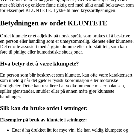
mer effektivt og enklere finne riktig ord med ulikt antall bokstaver, som
for eksempel KLUNTETE. Lykke til med kryssordløsningen!
Betydningen av ordet KLUNTETE
Ordet kluntete er et adjektiv på norsk språk, som brukes til å beskrive
en person eller handling som er umøysommelig, klønete eller klumsete.
Det er ofte assosiert med å gjøre dumme eller uforstått feil, som kan
føre til pinlige eller humoristiske situasjoner.
Hva betyr det å være klumpete?
En person som blir beskrevet som kluntete, kan ofte være karakterisert
som uheldig når det gjelder fysisk koordinasjon eller motoriske
ferdigheter. Dette kan resultere i at vedkommende mister balansen,
spiller gjenstander, snubler eller på annen måte gjør klumsete
handlinger.
Slik kan du bruke ordet i setninger:
Eksempler på bruk av kluntete i setninger:
Etter å ha drukket litt for mye vin, ble han veldig klumpete og