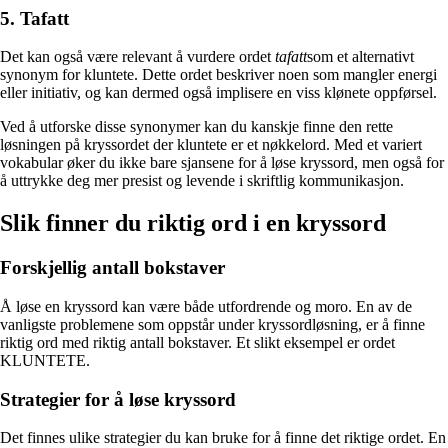
5. Tafatt
Det kan også være relevant å vurdere ordet
tafatt
som et alternativt
synonym for kluntete. Dette ordet beskriver noen som mangler energi
eller initiativ, og kan dermed også implisere en viss klønete oppførsel.
Ved å utforske disse synonymer kan du kanskje finne den rette
løsningen på kryssordet der kluntete er et nøkkelord. Med et variert
vokabular øker du ikke bare sjansene for å løse kryssord, men også for
å uttrykke deg mer presist og levende i skriftlig kommunikasjon.
Slik finner du riktig ord i en kryssord
Forskjellig antall bokstaver
Å løse en kryssord kan være både utfordrende og moro. En av de
vanligste problemene som oppstår under kryssordløsning, er å finne
riktig ord med riktig antall bokstaver. Et slikt eksempel er ordet
KLUNTETE.
Strategier for å løse kryssord
Det finnes ulike strategier du kan bruke for å finne det riktige ordet. En