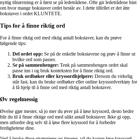
nyttig tilnærming er å først se på ledetrådene. Ofte gir ledetrådene hint
om hvor mange bokstaver ordet består av. I dette tilfellet er det åtte
bokstaver i ordet KLUNTETE.
Tips for å finne riktig ord
For å finne riktig ord med riktig antall bokstaver, kan du prøve
følgende tips:
Del ordet opp:
Se på de enkelte bokstavene og prøv å finne ut
hvilke ord som passer.
Se på sammenhenger:
Tenk på sammenhengen ordet skal
passe inn i og bruk konteksten for å finne riktig ord.
Bruk ordbøker eller kryssordhjelpere:
Dersom du virkelig
står fast, kan du bruke ordbøker eller online kryssordverktøy for
å få hjelp til å finne ord med riktig antall bokstaver.
Øv regelmessig
Øvelse gjør mester, så jo mer du øver på å løse kryssord, desto bedre
blir du til å finne riktige ord med ulikt antall bokstaver. Ikke gi opp,
men utfordre deg selv til å løse flere kryssord for å forbedre
ferdighetene dine.
Ved å bruke disse strategiene og tipsene, vil du kunne løse kryssord