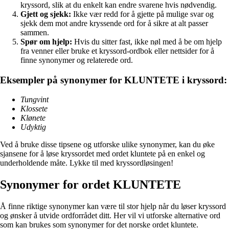
kryssord, slik at du enkelt kan endre svarene hvis nødvendig.
Gjett og sjekk:
Ikke vær redd for å gjette på mulige svar og
sjekk dem mot andre kryssende ord for å sikre at alt passer
sammen.
Spør om hjelp:
Hvis du sitter fast, ikke nøl med å be om hjelp
fra venner eller bruke et kryssord-ordbok eller nettsider for å
finne synonymer og relaterede ord.
Eksempler på synonymer for KLUNTETE i kryssord:
Tungvint
Klossete
Klønete
Udyktig
Ved å bruke disse tipsene og utforske ulike synonymer, kan du øke
sjansene for å løse kryssordet med ordet kluntete på en enkel og
underholdende måte. Lykke til med kryssordløsingen!
Synonymer for ordet KLUNTETE
Å finne riktige synonymer kan være til stor hjelp når du løser kryssord
og ønsker å utvide ordforrådet ditt. Her vil vi utforske alternative ord
som kan brukes som synonymer for det norske ordet kluntete.