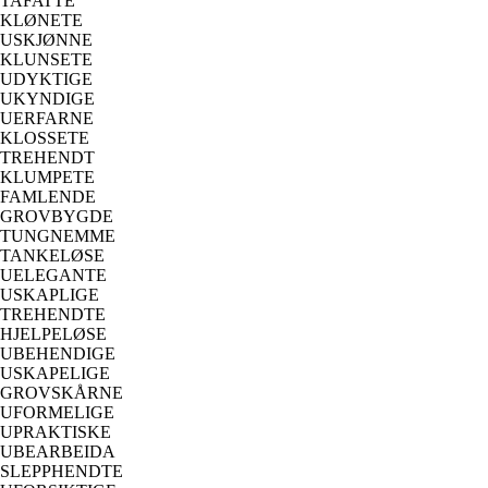
TAFATTE
KLØNETE
USKJØNNE
KLUNSETE
UDYKTIGE
UKYNDIGE
UERFARNE
KLOSSETE
TREHENDT
KLUMPETE
FAMLENDE
GROVBYGDE
TUNGNEMME
TANKELØSE
UELEGANTE
USKAPLIGE
TREHENDTE
HJELPELØSE
UBEHENDIGE
USKAPELIGE
GROVSKÅRNE
UFORMELIGE
UPRAKTISKE
UBEARBEIDA
SLEPPHENDTE