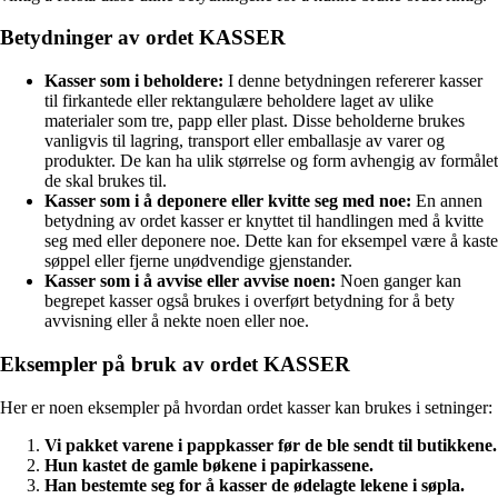
Betydninger av ordet KASSER
Kasser som i beholdere:
I denne betydningen refererer kasser
til firkantede eller rektangulære beholdere laget av ulike
materialer som tre, papp eller plast. Disse beholderne brukes
vanligvis til lagring, transport eller emballasje av varer og
produkter. De kan ha ulik størrelse og form avhengig av formålet
de skal brukes til.
Kasser som i å deponere eller kvitte seg med noe:
En annen
betydning av ordet kasser er knyttet til handlingen med å kvitte
seg med eller deponere noe. Dette kan for eksempel være å kaste
søppel eller fjerne unødvendige gjenstander.
Kasser som i å avvise eller avvise noen:
Noen ganger kan
begrepet kasser også brukes i overført betydning for å bety
avvisning eller å nekte noen eller noe.
Eksempler på bruk av ordet KASSER
Her er noen eksempler på hvordan ordet kasser kan brukes i setninger:
Vi pakket varene i pappkasser før de ble sendt til butikkene.
Hun kastet de gamle bøkene i papirkassene.
Han bestemte seg for å kasser de ødelagte lekene i søpla.