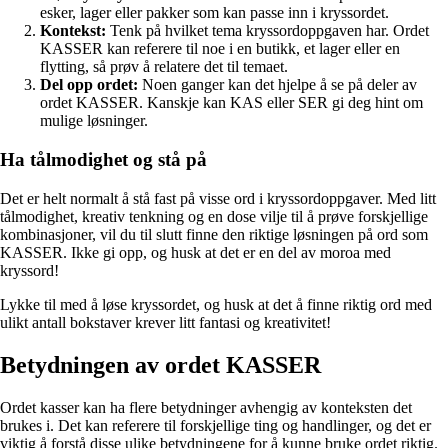
esker, lager eller pakker som kan passe inn i kryssordet.
Kontekst:
Tenk på hvilket tema kryssordoppgaven har. Ordet
KASSER kan referere til noe i en butikk, et lager eller en
flytting, så prøv å relatere det til temaet.
Del opp ordet:
Noen ganger kan det hjelpe å se på deler av
ordet KASSER. Kanskje kan KAS eller SER gi deg hint om
mulige løsninger.
Ha tålmodighet og stå på
Det er helt normalt å stå fast på visse ord i kryssordoppgaver. Med litt
tålmodighet, kreativ tenkning og en dose vilje til å prøve forskjellige
kombinasjoner, vil du til slutt finne den riktige løsningen på ord som
KASSER. Ikke gi opp, og husk at det er en del av moroa med
kryssord!
Lykke til med å løse kryssordet, og husk at det å finne riktig ord med
ulikt antall bokstaver krever litt fantasi og kreativitet!
Betydningen av ordet KASSER
Ordet kasser kan ha flere betydninger avhengig av konteksten det
brukes i. Det kan referere til forskjellige ting og handlinger, og det er
viktig å forstå disse ulike betydningene for å kunne bruke ordet riktig.