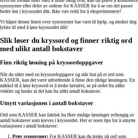
Hvis du fortsatt sliter med å finne riktig svar, kan du prøve å kombinere
synonymer eller deler av ordene for KASSER for å se om det passer
bedre inn i kryssordet ditt. Ikke vær redd for å eksperimentere!
Vi håper denne listen over synonymer har vært til hjelp, og ønsker deg
lykke til med å løse kryssordet ditt!
Slik løser du kryssord og finner riktig ord
med ulikt antall bokstaver
Finn riktig løsning på kryssordoppgaver
Når du sitter med en kryssordoppgave og står fast på et ord som
KASSER, kan det være utfordrende å finne den riktige løsningen. En
nøkkel til å løse kryssord er å tenke kreativt, se på ordet fra ulike
vinkler og huske at det kan ha ulikt antall bokstaver.
Utnytt variasjonen i antall bokstaver
Ord som KASSER kan faktisk ha flere mulige løsninger avhengig av
antall bokstaver som kreves i kryssordet. Her er noen tips for å utnytte
variasjonen i antall bokstaver:
Prøv synonymer:
For KASSER kan du tenke på ord som