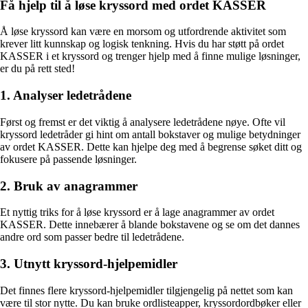
Få hjelp til å løse kryssord med ordet KASSER
Å løse kryssord kan være en morsom og utfordrende aktivitet som
krever litt kunnskap og logisk tenkning. Hvis du har støtt på ordet
KASSER i et kryssord og trenger hjelp med å finne mulige løsninger,
er du på rett sted!
1. Analyser ledetrådene
Først og fremst er det viktig å analysere ledetrådene nøye. Ofte vil
kryssord ledetråder gi hint om antall bokstaver og mulige betydninger
av ordet KASSER. Dette kan hjelpe deg med å begrense søket ditt og
fokusere på passende løsninger.
2. Bruk av anagrammer
Et nyttig triks for å løse kryssord er å lage anagrammer av ordet
KASSER. Dette innebærer å blande bokstavene og se om det dannes
andre ord som passer bedre til ledetrådene.
3. Utnytt kryssord-hjelpemidler
Det finnes flere kryssord-hjelpemidler tilgjengelig på nettet som kan
være til stor nytte. Du kan bruke ordlisteapper, kryssordordbøker eller