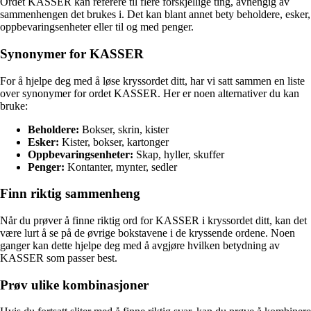
Ordet KASSER kan referere til flere forskjellige ting, avhengig av
sammenhengen det brukes i. Det kan blant annet bety beholdere, esker,
oppbevaringsenheter eller til og med penger.
Synonymer for KASSER
For å hjelpe deg med å løse kryssordet ditt, har vi satt sammen en liste
over synonymer for ordet KASSER. Her er noen alternativer du kan
bruke:
Beholdere:
Bokser, skrin, kister
Esker:
Kister, bokser, kartonger
Oppbevaringsenheter:
Skap, hyller, skuffer
Penger:
Kontanter, mynter, sedler
Finn riktig sammenheng
Når du prøver å finne riktig ord for KASSER i kryssordet ditt, kan det
være lurt å se på de øvrige bokstavene i de kryssende ordene. Noen
ganger kan dette hjelpe deg med å avgjøre hvilken betydning av
KASSER som passer best.
Prøv ulike kombinasjoner