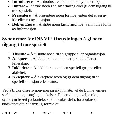
Introdusere
– Å introdusere noen til noe nytt eller ukjent.
Innføre
– Innføre noen i en ny erfaring eller gi dem tilgang til
noe spesielt.
Presentere
– Å presentere noen for noe, enten det er en ny
ide eller en ny situasjon.
Bekjentgjøre
– Å gjøre noen kjent med noe, vanligvis i form
av informasjon.
Synonymer for INNVIE i betydningen å gi noen
tilgang til noe spesielt
Tilslutte
– Å tilslutte noen til en gruppe eller organisasjon.
Adoptere
– Å adoptere noen inn i en gruppe eller et
fellesskap.
Inkludere
– Å inkludere noen i en spesiell gruppe eller
aktivitet.
Akseptere
– Å akseptere noen og gi dem tilgang til en
spesiell situasjon eller status.
Ved å bruke disse synonymer på riktig måte, vil du kunne variere
språket ditt og unngå gjentakelser. Det er viktig å velge riktig
synonym basert på konteksten du bruker det i, for å sikre at
budskapet ditt blir tydelig formidlet.