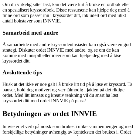
Om du virkelig sitter fast, kan det være lurt å bruke en ordbok eller
en spesialisert kryssordbok. Disse ressursene kan hjelpe deg med å
finne ord som passer inn i kryssordet ditt, inkludert ord med ulikt
antall bokstaver som INNVIE.
Samarbeid med andre
Å samarbeide med andre kryssordentusiaster kan også være en god
strategi. Diskuter ordet INNVIE med andre, og se om de kan
komme med innspill eller ideer som kan hjelpe deg med å løse
kryssordet ditt.
Avsluttende tips
Husk at det ikke er noe galt i å bruke litt tid på å løse et kryssord. Ta
pauser, hold deg motivert og vær tålmodig i jakten på det riktige
ordet. Med litt innsats og kreativ tenkning vil du snart ha løst
kryssordet ditt med ordet INNVIE på plass!
Betydningen av ordet INNVIE
Innvie er et verb på norsk som brukes i ulike sammenhenger og med
forskjellige betydninger avhengig av konteksten det brukes i. Ordet