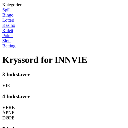
Kategorier
Spill
Bingo
Lotteri
Kasino
Rulett
Poker
Slott
Betting
Kryssord for INNVIE
3 bokstaver
VIE
4 bokstaver
VERB
ÅPNE
DØPE