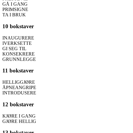
GÅ I GANG
PRIMSIGNE
TA I BRUK
10 bokstaver
INAUGURERE
IVERKSETTE
GI SEG TIL
KONSEKRERE
GRUNNLEGGE
11 bokstaver
HELLIGGJØRE
ÅPNEANGRIPE
INTRODUSERE
12 bokstaver
KJØRE I GANG
GJØRE HELLIG
13 bokstaver