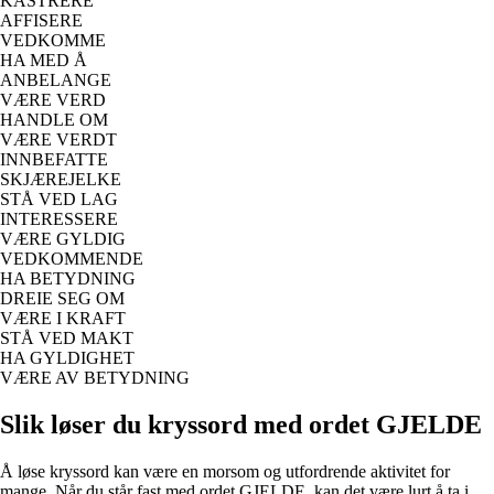
KASTRERE
AFFISERE
VEDKOMME
HA MED Å
ANBELANGE
VÆRE VERD
HANDLE OM
VÆRE VERDT
INNBEFATTE
SKJÆREJELKE
STÅ VED LAG
INTERESSERE
VÆRE GYLDIG
VEDKOMMENDE
HA BETYDNING
DREIE SEG OM
VÆRE I KRAFT
STÅ VED MAKT
HA GYLDIGHET
VÆRE AV BETYDNING
Slik løser du kryssord med ordet GJELDE
Å løse kryssord kan være en morsom og utfordrende aktivitet for
mange. Når du står fast med ordet GJELDE, kan det være lurt å ta i