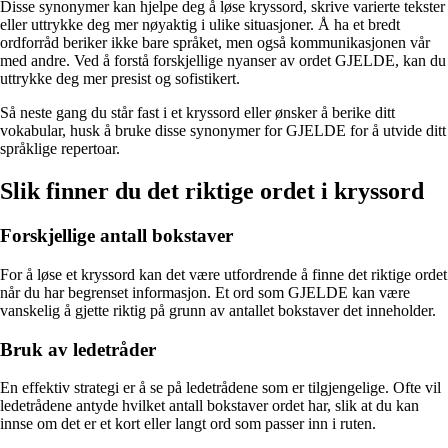
Disse synonymer kan hjelpe deg å løse kryssord, skrive varierte tekster
eller uttrykke deg mer nøyaktig i ulike situasjoner. Å ha et bredt
ordforråd beriker ikke bare språket, men også kommunikasjonen vår
med andre. Ved å forstå forskjellige nyanser av ordet GJELDE, kan du
uttrykke deg mer presist og sofistikert.
Så neste gang du står fast i et kryssord eller ønsker å berike ditt
vokabular, husk å bruke disse synonymer for GJELDE for å utvide ditt
språklige repertoar.
Slik finner du det riktige ordet i kryssord
Forskjellige antall bokstaver
For å løse et kryssord kan det være utfordrende å finne det riktige ordet
når du har begrenset informasjon. Et ord som GJELDE kan være
vanskelig å gjette riktig på grunn av antallet bokstaver det inneholder.
Bruk av ledetråder
En effektiv strategi er å se på ledetrådene som er tilgjengelige. Ofte vil
ledetrådene antyde hvilket antall bokstaver ordet har, slik at du kan
innse om det er et kort eller langt ord som passer inn i ruten.