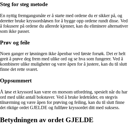
Steg for steg metode
En nyttig fremgangsmåte er å starte med ordene du er sikker på, og
deretter bruke kryssordsløsen for å bygge opp ordene rundt disse. Ved
å fokusere på ordene du allerede kjenner, kan du eliminere alternativer
som ikke passer.
Prøv og feile
Noen ganger er løsningen ikke åpenbar ved første forsøk. Det er helt
greit å prøve deg frem med ulike ord og se hva som fungerer. Ved å
kombinere ulike muligheter og være åpen for å justere, kan du til slutt
finne det rette svaret.
Oppsummert
Å løse et kryssord kan være en morsom utfordring, spesielt når du har
ord med ulikt antall bokstaver. Ved å bruke ledetråder, en stegvis
tilnærming og være åpen for prøving og feiling, kan du til slutt finne
det riktige ordet GJELDE og fullføre kryssordet ditt med suksess.
Betydningen av ordet GJELDE