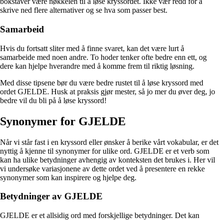
bokstaver være nøkkelen til å løse kryssordet. Ikke vær redd for å
skrive ned flere alternativer og se hva som passer best.
Samarbeid
Hvis du fortsatt sliter med å finne svaret, kan det være lurt å
samarbeide med noen andre. To hoder tenker ofte bedre enn ett, og
dere kan hjelpe hverandre med å komme frem til riktig løsning.
Med disse tipsene bør du være bedre rustet til å løse kryssord med
ordet GJELDE. Husk at praksis gjør mester, så jo mer du øver deg, jo
bedre vil du bli på å løse kryssord!
Synonymer for GJELDE
Når vi står fast i en kryssord eller ønsker å berike vårt vokabular, er det
nyttig å kjenne til synonymer for ulike ord. GJELDE er et verb som
kan ha ulike betydninger avhengig av konteksten det brukes i. Her vil
vi undersøke variasjonene av dette ordet ved å presentere en rekke
synonymer som kan inspirere og hjelpe deg.
Betydninger av GJELDE
GJELDE er et allsidig ord med forskjellige betydninger. Det kan