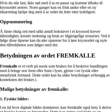
Hvis du står fast, ikke nøl med å ta en pause og komme tilbake til
kryssordet senere. Noen ganger kan en frisk tanke eller en ny
tilnærming hjelpe deg med å se ordet du leter etter tydeligere.
Oppsummering
Å finne riktig ord med ulikt antall bokstaver i et kryssord krever
tålmodighet, kreativ tenkning og bruk av tilgjengelige ressurser. Ved å
følge disse tipsene kan du øke sjansene for å løse kryssordet og nyte
den tilfredsheten som følger med det.
Betydningen av ordet FREMKALLE
Fremkalle
er et verb på norsk som brukes for å beskrive handlingen
med å bringe noe frem eller fram i lyset, gjerne i en fysisk eller
metaforisk forstand. Dette ordet kan ha ulike betydninger avhengig av
konteksten det brukes i.
Mulige betydninger av fremkalle:
1. Fysiske bilder:
I en tid hvor digitale bilder dominerer, kan fremkalle også bety å skrive
ut fysiske kopier av fotografier. Dette kan gjøres ved hjelp av en