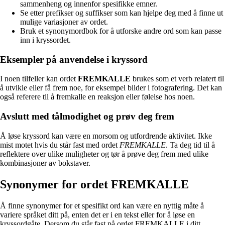
sammenheng og innenfor spesifikke emner.
Se etter prefikser og suffikser som kan hjelpe deg med å finne ut
mulige variasjoner av ordet.
Bruk et synonymordbok for å utforske andre ord som kan passe
inn i kryssordet.
Eksempler på anvendelse i kryssord
I noen tilfeller kan ordet
FREMKALLE
brukes som et verb relatert til
å utvikle eller få frem noe, for eksempel bilder i fotografering. Det kan
også referere til å fremkalle en reaksjon eller følelse hos noen.
Avslutt med tålmodighet og prøv deg frem
Å løse kryssord kan være en morsom og utfordrende aktivitet. Ikke
mist motet hvis du står fast med ordet
FREMKALLE
. Ta deg tid til å
reflektere over ulike muligheter og tør å prøve deg frem med ulike
kombinasjoner av bokstaver.
Synonymer for ordet FREMKALLE
Å finne synonymer for et spesifikt ord kan være en nyttig måte å
variere språket ditt på, enten det er i en tekst eller for å løse en
kryssordgåte. Dersom du står fast på ordet FREMKALLE i ditt