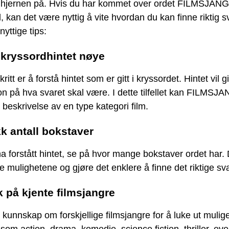
e hjernen på. Hvis du har kommet over ordet FILMSJANG
, kan det være nyttig å vite hvordan du kan finne riktig s
nyttige tips:
 kryssordhintet nøye
ritt er å forstå hintet som er gitt i kryssordet. Hintet vil 
on på hva svaret skal være. I dette tilfellet kan FILMS
beskrivelse av en type kategori film.
kk antall bokstaver
ha forstått hintet, se på hvor mange bokstaver ordet har. D
 mulighetene og gjøre det enklere å finne det riktige sva
k på kjente filmsjangre
 kunnskap om forskjellige filmsjangre for å luke ut mulige