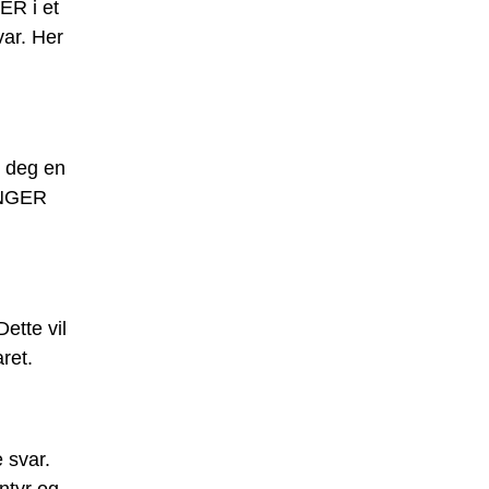
ER i et
var. Her
gi deg en
JANGER
ette vil
ret.
 svar.