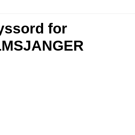
yssord for
LMSJANGER