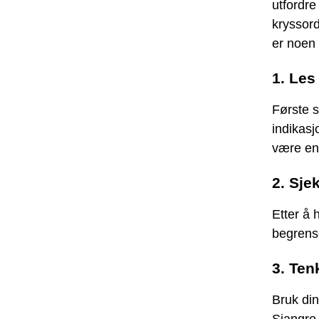
utfordr
kryssord
er noen 
1. Les
Første sk
indikasj
være en 
2. Sje
Etter å 
begrense
3. Ten
Bruk din