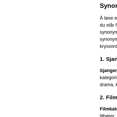
Syno
Å løse 
du står 
synonyme
synonym
kryssord
1. Sja
Sjanger
kategori
drama, k
2. Fil
Filmkat
tilhører