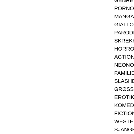
GENRE
PORNO
MANGA
GIALLO
PAROD
SKREK
HORR
ACTIO
NEONO
FAMILI
SLASH
GRØSS
EROTI
KOMED
FICTIO
WESTE
SJANG