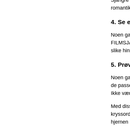
Sjangre 
romantik
4. Se e
Noen ga
FILMSJA
slike hi
5. Prø
Noen gan
de passe
Ikke vær
Med dis
kryssor
hjernen 