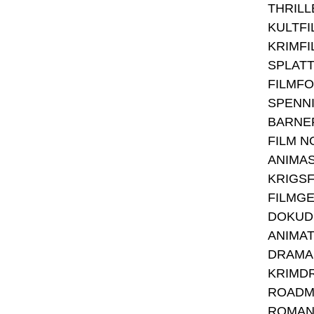
THRILL
KULTFI
KRIMFI
SPLAT
FILMF
SPENN
BARNE
FILM N
ANIMA
KRIGSF
FILMG
DOKUD
ANIMAT
DRAMA
KRIMD
ROADM
ROMAN