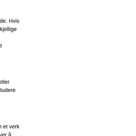
de. Hvis
jellige
e
eller
kludere
m et verk
ver å