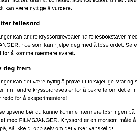
som action, drama, komedie, science fiction, thriller, eve
k kan være nyttige å vurdere.
tter fellesord
nger kan andre kryssordrevealer ha fellesbokstaver me
NGER, noe som kan hjelpe deg med å løse ordet. Se et
nt for å komme nærmere svaret.
v deg frem
ger kan det være nyttig å prøve ut forskjellige svar og
r inn i andre kryssordrevealer for å bekrefte om det er ri
 redd for å eksperimentere!
se tipsene bør du kunne komme nærmere løsningen på
det med FILMSJANGER. Kryssord er en morsom måte å 
på, så ikke gi opp selv om det virker vanskelig!