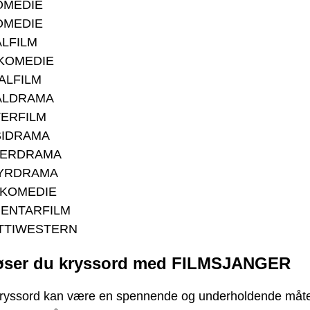
OMEDIE
OMEDIE
LFILM
KOMEDIE
ALFILM
ALDRAMA
TERFILM
SIDRAMA
ERDRAMA
YRDRAMA
KOMEDIE
ENTARFILM
TTIWESTERN
løser du kryssord med FILMSJANGER
kryssord kan være en spennende og underholdende måt