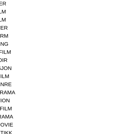
ER
LM
LM
TER
ORM
ING
FILM
OIR
SJON
ILM
ENRE
RAMA
ION
FILM
RAMA
OVIE
TIKK