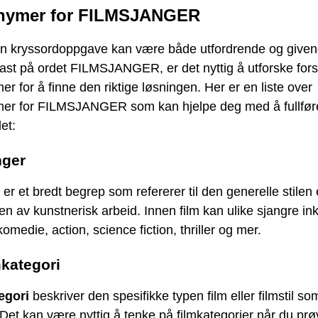
nymer for FILMSJANGER
en kryssordoppgave kan være både utfordrende og given
fast på ordet FILMSJANGER, er det nyttig å utforske forsk
r for å finne den riktige løsningen. Her er en liste over
er for FILMSJANGER som kan hjelpe deg med å fullfør
et:
nger
er et bredt begrep som refererer til den generelle stilen 
en av kunstnerisk arbeid. Innen film kan ulike sjangre in
omedie, action, science fiction, thriller og mer.
mkategori
egori
beskriver den spesifikke typen film eller filmstil so
. Det kan være nyttig å tenke på filmkategorier når du prø