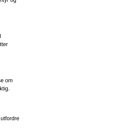
ntyr og
d
ter
 se om
ktig.
utfordre