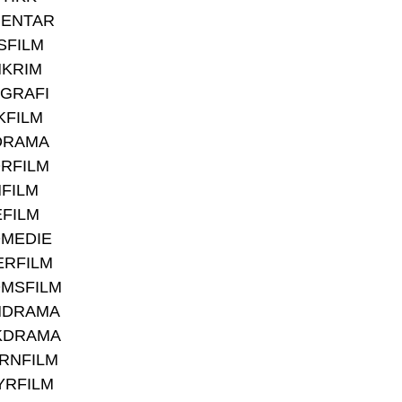
ENTAR
SFILM
NKRIM
GRAFI
KFILM
DRAMA
RFILM
FILM
FILM
OMEDIE
ERFILM
MSFILM
NDRAMA
KDRAMA
RNFILM
YRFILM