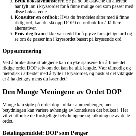
Bruk bokstavmønsteret:
Se på de bokstavene du allerede
har fylt inn i kryssordet for å finne mulige ord som passer med
disse bokstavene.
Konsulter en ordbok:
Hvis du fremdeles sliter med å finne
riktig ord, kan du slå opp DOP i en ordbok for å få flere
alternativer.
Prøv deg fram:
Ikke vær redd for å prøve forskjellige ord og
se om de passer inn i kryssordet basert på kryssende ord.
Oppsummering
Ved å bruke disse strategiene kan du øke sjansene for å finne det
riktige ordet DOP selv om det kan ha ulik lengde. Vær tålmodig og
metodisk i arbeidet med å fylle ut kryssordet, og husk at det viktigste
er å ha det gøy mens du løser det!
Den Mange Meningene av Ordet DOP
Mange kan støte på ordet dop i ulike sammenhenger, men
betydningen kan variere avhengig av konteksten det brukes i. Her
vil vi utforske de forskjellige betydningene og tolkningene av dette
ordet.
Betalingsmiddel: DOP som Penger