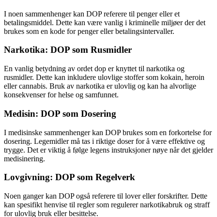
I noen sammenhenger kan DOP referere til penger eller et
betalingsmiddel. Dette kan være vanlig i kriminelle miljøer der det
brukes som en kode for penger eller betalingsintervaller.
Narkotika: DOP som Rusmidler
En vanlig betydning av ordet dop er knyttet til narkotika og
rusmidler. Dette kan inkludere ulovlige stoffer som kokain, heroin
eller cannabis. Bruk av narkotika er ulovlig og kan ha alvorlige
konsekvenser for helse og samfunnet.
Medisin: DOP som Dosering
I medisinske sammenhenger kan DOP brukes som en forkortelse for
dosering. Legemidler må tas i riktige doser for å være effektive og
trygge. Det er viktig å følge legens instruksjoner nøye når det gjelder
medisinering.
Lovgivning: DOP som Regelverk
Noen ganger kan DOP også referere til lover eller forskrifter. Dette
kan spesifikt henvise til regler som regulerer narkotikabruk og straff
for ulovlig bruk eller besittelse.