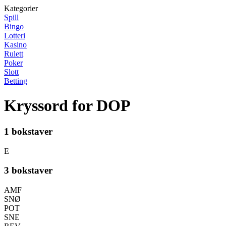
Kategorier
Spill
Bingo
Lotteri
Kasino
Rulett
Poker
Slott
Betting
Kryssord for DOP
1 bokstaver
E
3 bokstaver
AMF
SNØ
POT
SNE