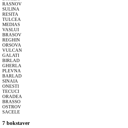
RASNOV
SULINA
RESITA
TULCEA
MEDIAS
VASLUI
BRASOV
REGHIN
ORSOVA
VULCAN
GALATI
BIRLAD
GHERLA
PLEVNA
BARLAD
SINAIA
ONESTI
TECUCI
ORADEA
BRASSO
OSTROV
SACELE
7 bokstaver