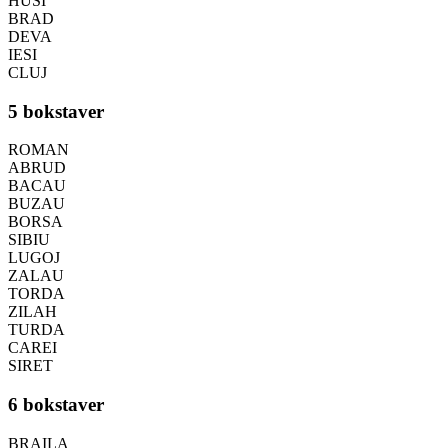
HUSI
BRAD
DEVA
IESI
CLUJ
5 bokstaver
ROMAN
ABRUD
BACAU
BUZAU
BORSA
SIBIU
LUGOJ
ZALAU
TORDA
ZILAH
TURDA
CAREI
SIRET
6 bokstaver
BRAILA