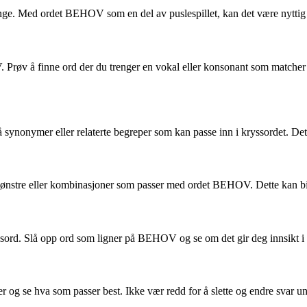
e. Med ordet BEHOV som en del av puslespillet, kan det være nyttig å
HOV. Prøv å finne ord der du trenger en vokal eller konsonant som match
ynonymer eller relaterte begreper som kan passe inn i kryssordet. Dett
mønstre eller kombinasjoner som passer med ordet BEHOV. Dette kan bidra
ryssord. Slå opp ord som ligner på BEHOV og se om det gir deg innsikt i
er og se hva som passer best. Ikke vær redd for å slette og endre svar un