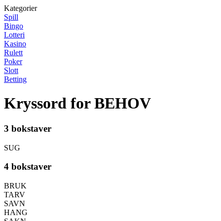
Kategorier
Spill
Bingo
Lotteri
Kasino
Rulett
Poker
Slott
Betting
Kryssord for BEHOV
3 bokstaver
SUG
4 bokstaver
BRUK
TARV
SAVN
HANG