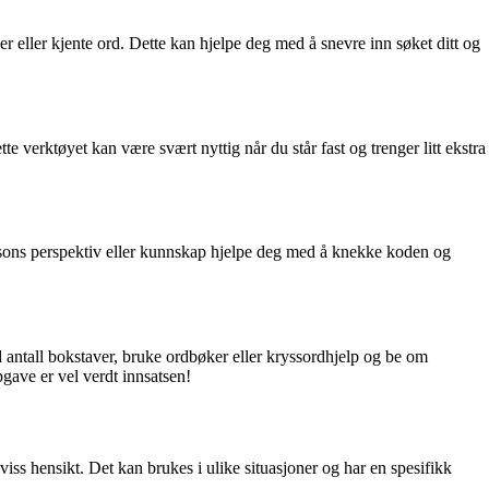
r eller kjente ord. Dette kan hjelpe deg med å snevre inn søket ditt og
te verktøyet kan være svært nyttig når du står fast og trenger litt ekstra
ersons perspektiv eller kunnskap hjelpe deg med å knekke koden og
antall bokstaver, bruke ordbøker eller kryssordhjelp og be om
ppgave er vel verdt innsatsen!
iss hensikt. Det kan brukes i ulike situasjoner og har en spesifikk