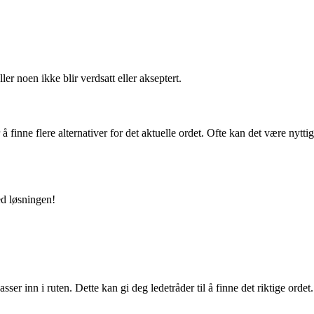
er noen ikke blir verdsatt eller akseptert.
 finne flere alternativer for det aktuelle ordet. Ofte kan det være nyttig
ed løsningen!
 inn i ruten. Dette kan gi deg ledetråder til å finne det riktige ordet.