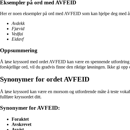
Eksempler på ord med AVFEID
Her er noen eksempler på ord med AVFEID som kan hjelpe deg med å fy
Avdekk
Fjævid
Vedfai
Eidavf
Oppsummering
Å løse kryssord med ordet AVFEID kan være en spennende utfordring so
forskjellige ord, vil du gradvis finne den riktige løsningen. Ikke gi op
Synonymer for ordet AVFEID
Å løse kryssord kan være en morsom og utfordrende måte å teste vokabu
fullføre kryssordet ditt.
Synonymer for AVFEID:
Foraktet
Avskrevet
Avvist