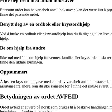
Prøv deg frem med antall bokstaver
Ettersom ordet kan ha variabelt antall bokstaver, kan det være lurt å p
finne det passende ordet.
Benytt deg av en ordbok eller kryssordhjelp
Ved å bruke en ordbok eller kryssordhjelp kan du få tilgang til en liste 
hjelp.
Be om hjelp fra andre
Ikke nøl med å be om hjelp fra venner, familie eller kryssordentusiast
finne den riktige løsningen.
Oppsummert
Å løse en kryssordoppgave med et ord av variabelt antall bokstaver ka
assistanse fra andre, kan du øke sjansene for å finne det riktige svaret. 
Betydningen av ordet AVFEID
Ordet avfeid er et verb på norsk som brukes til å beskrive handlingen me
betydning av å nekte eller avvise noe.