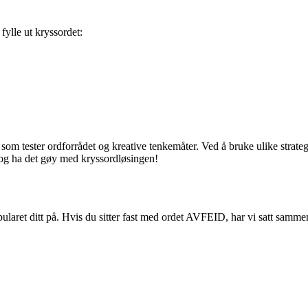
lle ut kryssordet:
m tester ordforrådet og kreative tenkemåter. Ved å bruke ulike strat
p og ha det gøy med kryssordløsingen!
laret ditt på. Hvis du sitter fast med ordet AVFEID, har vi satt samm