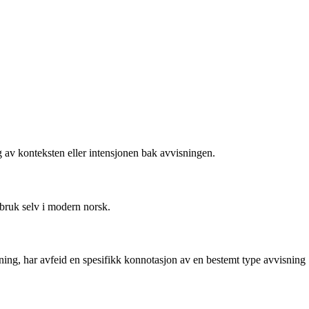
g av konteksten eller intensjonen bak avvisningen.
g bruk selv i modern norsk.
dning, har avfeid en spesifikk konnotasjon av en bestemt type avvisning