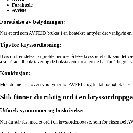
Foraktede
Avviste
Forståelse av betydningen:
Når et ord som AVFEID brukes i en kontekst, antyder det vanligvis en føle
Tips for kryssordløsning:
Hvis du fremdeles har problemer med å løse kryssordet ditt, kan det være 
å se på antall bokstaver og de bokstavene du allerede har for å begrens
Konklusjon:
Med denne lista over synonymer for AVFEID og litt tålmodighet, er vi si
Slik finner du riktig ord i en kryssordoppg
Utforsk synonymer og beskrivelser
Når du står fast med et ord i en kryssordoppgave, som for eksempel AVFE