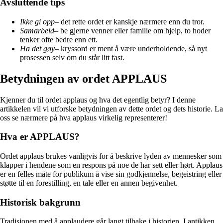
Avsluttende tips
Ikke gi opp
– det rette ordet er kanskje nærmere enn du tror.
Samarbeid
– be gjerne venner eller familie om hjelp, to hoder
tenker ofte bedre enn ett.
Ha det gøy
– kryssord er ment å være underholdende, så nyt
prosessen selv om du står litt fast.
Betydningen av ordet APPLAUS
Kjenner du til ordet applaus og hva det egentlig betyr? I denne
artikkelen vil vi utforske betydningen av dette ordet og dets historie. La
oss se nærmere på hva applaus virkelig representerer!
Hva er APPLAUS?
Ordet applaus brukes vanligvis for å beskrive lyden av mennesker som
klapper i hendene som en respons på noe de har sett eller hørt. Applaus
er en felles måte for publikum å vise sin godkjennelse, begeistring eller
støtte til en forestilling, en tale eller en annen begivenhet.
Historisk bakgrunn
Tradisjonen med å applaudere går langt tilbake i historien. I antikken