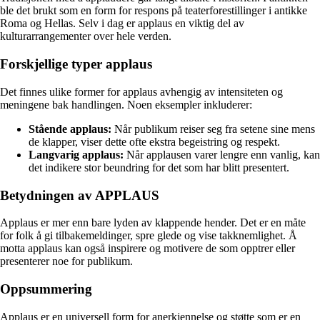
ble det brukt som en form for respons på teaterforestillinger i antikke
Roma og Hellas. Selv i dag er applaus en viktig del av
kulturarrangementer over hele verden.
Forskjellige typer applaus
Det finnes ulike former for applaus avhengig av intensiteten og
meningene bak handlingen. Noen eksempler inkluderer:
Stående applaus:
Når publikum reiser seg fra setene sine mens
de klapper, viser dette ofte ekstra begeistring og respekt.
Langvarig applaus:
Når applausen varer lengre enn vanlig, kan
det indikere stor beundring for det som har blitt presentert.
Betydningen av APPLAUS
Applaus er mer enn bare lyden av klappende hender. Det er en måte
for folk å gi tilbakemeldinger, spre glede og vise takknemlighet. Å
motta applaus kan også inspirere og motivere de som opptrer eller
presenterer noe for publikum.
Oppsummering
Applaus er en universell form for anerkjennelse og støtte som er en