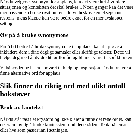
Når du velger et synonym for applaus, kan det være lurt å vurdere
situasjonen og konteksten det skal brukes i. Noen ganger kan det være
mer passende å bruke ovation hvis du vil beskrive en eksepsjonell
respons, mens klappe kan være bedre egnet for en mer avslappet
setting.
Øv på å bruke synonymene
For å bli bedre i å bruke synonymene til applaus, kan du prøve å
inkludere dem i dine daglige samtaler eller skriftlige tekster. Dette vil
hjelpe deg med å utvide ditt ordforråd og bli mer variert i språkbruken.
Vi håper denne listen har vært til hjelp og inspirasjon når du trenger å
finne alternative ord for applaus!
Slik finner du riktig ord med ulikt antall
bokstaver
Bruk av kontekst
Når du står fast i et kryssord og ikke klarer å finne det rette ordet, kan
det være nyttig å bruke konteksten rundt ledetråden. Tenk på temaet
eller hva som passer inn i setningen.