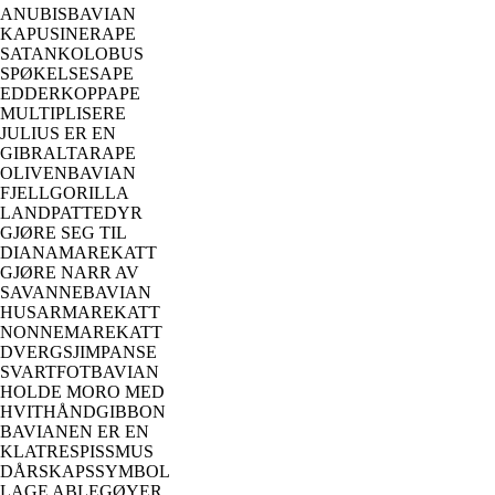
ANUBISBAVIAN
KAPUSINERAPE
SATANKOLOBUS
SPØKELSESAPE
EDDERKOPPAPE
MULTIPLISERE
JULIUS ER EN
GIBRALTARAPE
OLIVENBAVIAN
FJELLGORILLA
LANDPATTEDYR
GJØRE SEG TIL
DIANAMAREKATT
GJØRE NARR AV
SAVANNEBAVIAN
HUSARMAREKATT
NONNEMAREKATT
DVERGSJIMPANSE
SVARTFOTBAVIAN
HOLDE MORO MED
HVITHÅNDGIBBON
BAVIANEN ER EN
KLATRESPISSMUS
DÅRSKAPSSYMBOL
LAGE ABLEGØYER