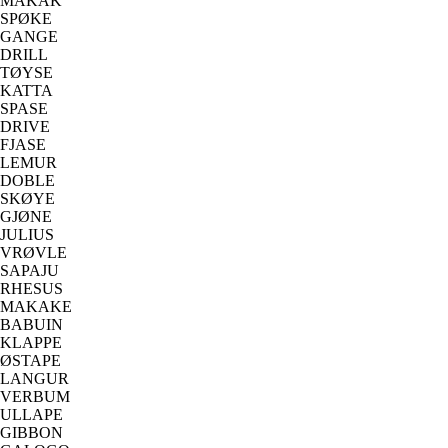
MAKAK
SPØKE
GANGE
DRILL
TØYSE
KATTA
SPASE
DRIVE
FJASE
LEMUR
DOBLE
SKØYE
GJØNE
JULIUS
VRØVLE
SAPAJU
RHESUS
MAKAKE
BABUIN
KLAPPE
ØSTAPE
LANGUR
VERBUM
ULLAPE
GIBBON