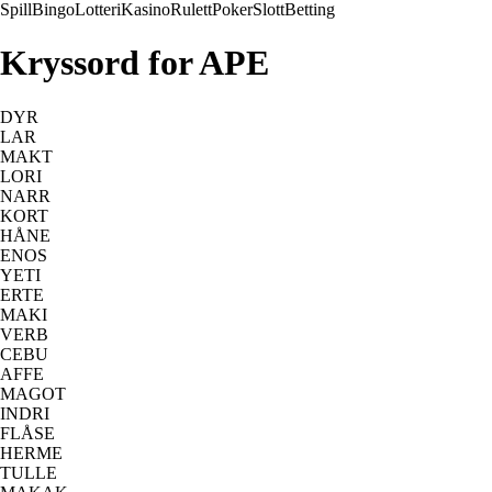
Spill
Bingo
Lotteri
Kasino
Rulett
Poker
Slott
Betting
Kryssord for APE
DYR
LAR
MAKT
LORI
NARR
KORT
HÅNE
ENOS
YETI
ERTE
MAKI
VERB
CEBU
AFFE
MAGOT
INDRI
FLÅSE
HERME
TULLE