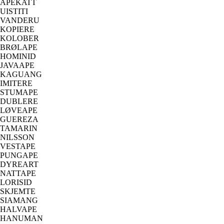
APEKATT
UISTITI
VANDERU
KOPIERE
KOLOBER
BRØLAPE
HOMINID
JAVAAPE
KAGUANG
IMITERE
STUMAPE
DUBLERE
LØVEAPE
GUEREZA
TAMARIN
NILSSON
VESTAPE
PUNGAPE
DYREART
NATTAPE
LORISID
SKJEMTE
SIAMANG
HALVAPE
HANUMAN